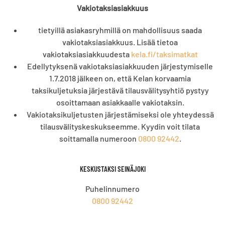
Vakiotaksiasiakkuus
tietyillä asiakasryhmillä on mahdollisuus saada
vakiotaksiasiakkuus. Lisää tietoa
vakiotaksiasiakkuudesta
kela.fi/taksimatkat
Edellytyksenä vakiotaksiasiakkuuden järjestymiselle
1.7.2018 jälkeen on, että Kelan korvaamia
taksikuljetuksia järjestävä tilausvälitysyhtiö pystyy
osoittamaan asiakkaalle vakiotaksin.
Vakiotaksikuljetusten järjestämiseksi ole yhteydessä
tilausvälityskeskukseemme. Kyydin voit tilata
soittamalla numeroon
0800 92442
.
KESKUSTAKSI SEINÄJOKI
Puhelinnumero
0800 92442