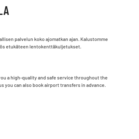
LA
turvallisen palvelun koko ajomatkan ajan. Kalustomme
yös etukäteen lentokenttäkuljetukset.
 you a high-quality and safe service throughout the
us you can also book airport transfers in advance.