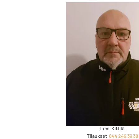
MIKA KORKEAMÄKI
Levi-Kittilä
Tilaukset
044 249 39 38