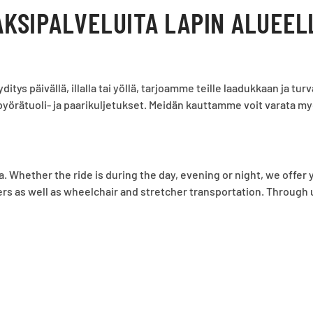
AKSIPALVELUITA LAPIN ALUEEL
ditys päivällä, illalla tai yöllä, tarjoamme teille laadukkaan ja 
 pyörätuoli- ja paarikuljetukset. Meidän kauttamme voit varata m
ea. Whether the ride is during the day, evening or night, we offer
ers as well as wheelchair and stretcher transportation. Through 