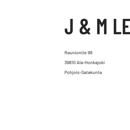
J & M L
Rauniontie 99
39810 Ala-Honkajoki
Pohjois-Satakunta