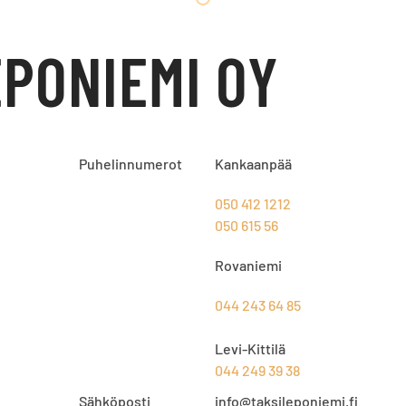
EPONIEMI OY
Puhelinnumerot
Kankaanpää
050 412 1212
050 615 56
Rovaniemi
044 243 64 85
Levi-Kittilä
044 249 39 38
Sähköposti
info@taksileponiemi.fi